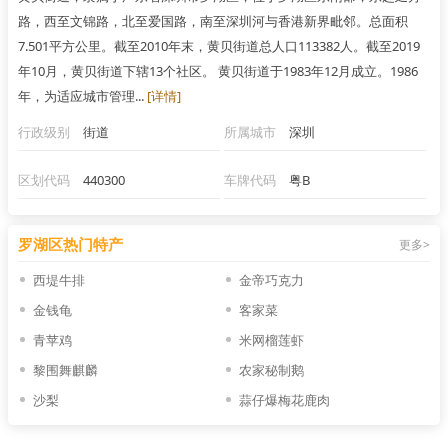
路，西至文锦路，北至爱国路，南至深圳河与香港新界毗邻。总面积
7.501平方公里。截至2010年末，黄贝街道总人口113382人。截至2019
年10月，黄贝街道下辖13个社区。 黄贝街道于1983年12月成立。1986
年，为适应城市管理...
[详情]
行政级别
街道
所属城市
深圳
区划代码
440300
车牌代码
粤B
罗湖区热门特产
更多>
西堤牛排
金帝巧克力
金钱龟
客家菜
青苹鸡
米网榴莲虾
黎围舞麒麟
农家秘制鹅
沙梨
蒜仔爆梅花鹿肉