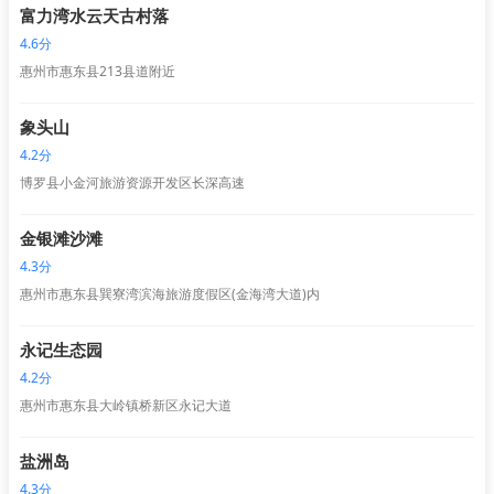
富力湾水云天古村落
4.6分
惠州市惠东县213县道附近
象头山
4.2分
博罗县小金河旅游资源开发区长深高速
金银滩沙滩
4.3分
惠州市惠东县巽寮湾滨海旅游度假区(金海湾大道)内
永记生态园
4.2分
惠州市惠东县大岭镇桥新区永记大道
盐洲岛
4.3分