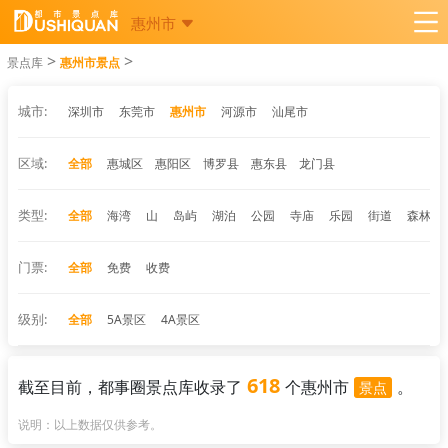
惠州市
>
>
景点库
惠州市景点
城市:
深圳市
东莞市
惠州市
河源市
汕尾市
区域:
全部
惠城区
惠阳区
博罗县
惠东县
龙门县
类型:
全部
海湾
山
岛屿
湖泊
公园
寺庙
乐园
街道
森林公
门票:
全部
免费
收费
级别:
全部
5A景区
4A景区
618
截至目前，都事圈景点库收录了
个惠州市
。
景点
说明：以上数据仅供参考。