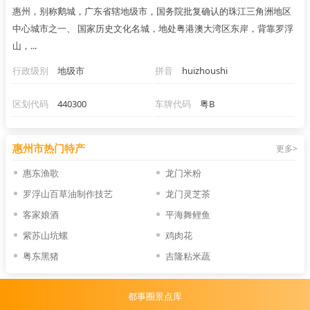
惠州，别称鹅城，广东省辖地级市，国务院批复确认的珠江三角洲地区
中心城市之一、 国家历史文化名城，地处粤港澳大湾区东岸，背靠罗浮
山，...
行政级别
地级市
拼音
huizhoushi
区划代码
440300
车牌代码
粤B
惠州市热门特产
更多>
惠东渔歌
龙门米粉
罗浮山百草油制作技艺
龙门灵芝茶
客家娘酒
平海舞鲤鱼
紫苏山坑螺
鸡肉花
粤东黑猪
吉隆粘米蔬
都事圈景点库